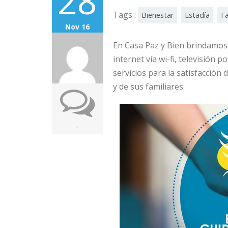
28
Tags :
Bienestar
Estadía
Fa
Nov 16
En Casa Paz y Bien brindamos
internet vía wi-fi, televisión 
servicios para la satisfacció
y de sus familiares.
-