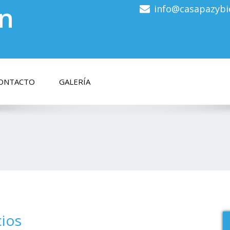
en
info@casapazybi
ONTACTO
GALERÍA
cios