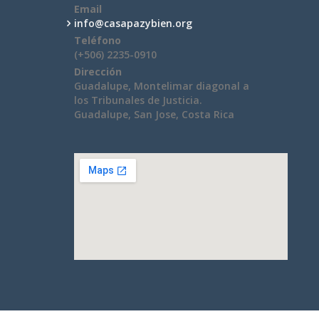
Email
info@casapazybien.org
Teléfono
(+506) 2235-0910
Dirección
Guadalupe, Montelimar diagonal a
los Tribunales de Justicia.
Guadalupe, San Jose, Costa Rica